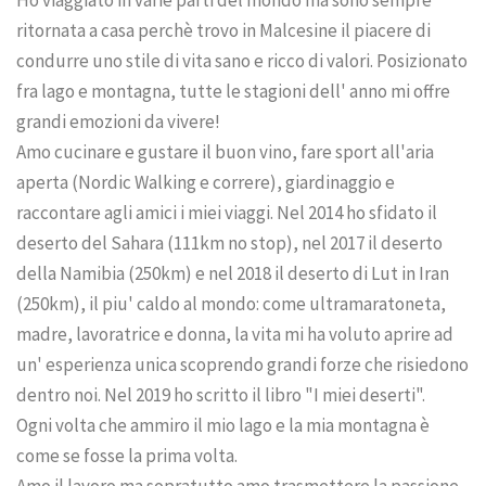
ritornata a casa perchè trovo in Malcesine il piacere di
condurre uno stile di vita sano e ricco di valori. Posizionato
fra lago e montagna, tutte le stagioni dell' anno mi offre
grandi emozioni da vivere!
Amo cucinare e gustare il buon vino, fare sport all'aria
aperta (Nordic Walking e correre), giardinaggio e
raccontare agli amici i miei viaggi. Nel 2014 ho sfidato il
deserto del Sahara (111km no stop), nel 2017 il deserto
della Namibia (250km) e nel 2018 il deserto di Lut in Iran
(250km), il piu' caldo al mondo: come ultramaratoneta,
madre, lavoratrice e donna, la vita mi ha voluto aprire ad
un' esperienza unica scoprendo grandi forze che risiedono
dentro noi. Nel 2019 ho scritto il libro "I miei deserti".
Ogni volta che ammiro il mio lago e la mia montagna è
come se fosse la prima volta.
Amo il lavoro ma sopratutto amo trasmettere la passione